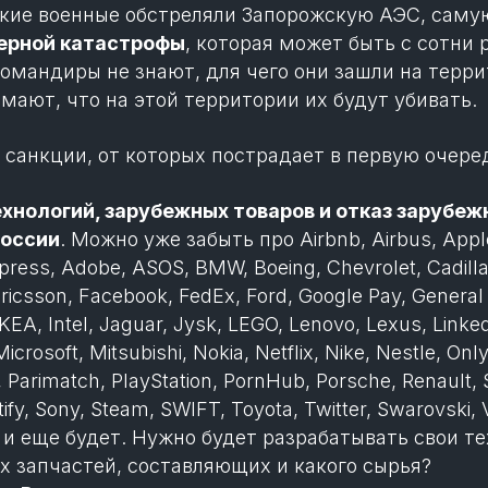
йские военные обстреляли Запорожскую АЭС, сам
дерной катастрофы
, которая может быть с сотни
командиры не знают, для чего они зашли на терр
мают, что на этой территории их будут убивать.
 санкции, от которых пострадает в первую очере
хнологий, зарубежных товаров и отказ зарубе
России
. Можно уже забыть про Airbnb, Airbus, Apple
ess, Adobe, ASOS, BMW, Boeing, Chevrolet, Cadillac
Ericsson, Facebook, FedEx, Ford, Google Pay, Genera
KEA, Intel, Jaguar, Jysk, LEGO, Lenovo, Lexus, Link
rosoft, Mitsubishi, Nokia, Netflix, Nike, Nestle, Onl
 Parimatch, PlayStation, PornHub, Porsche, Renault
tify, Sony, Steam, SWIFT, Toyota, Twitter, Swarovski,
n и еще будет. Нужно будет разрабатывать свои т
их запчастей, составляющих и какого сырья?