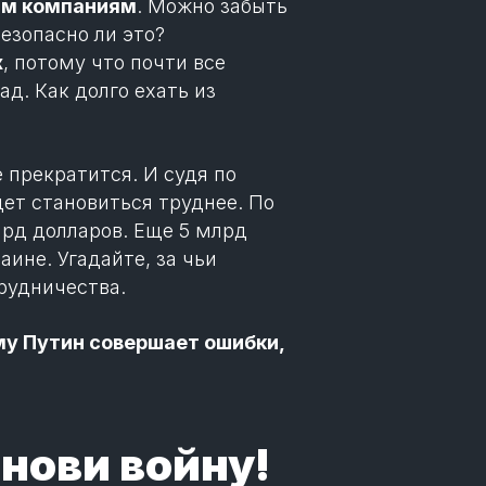
ным компаниям
. Можно забыть
безопасно ли это?
х
, потому что почти все
д. Как долго ехать из
 прекратится. И судя по
дет становиться труднее. По
рд долларов. Еще 5 млрд
аине. Угадайте, за чьи
трудничества.
му Путин совершает ошибки,
анови войну!