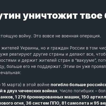
 Путин уничтожит твое
стоящую войну. Это вовсе не военная операция.
о жителей Украины, но и граждан России в том чис
у уже реагируют другие страны и делают все, чтоб
остями и держит жителей стран в “вакууме”, пот
ду, больше его не поддержат. Этим он уже проявл
ечальная:
о 16 марта) в этой войне
погибло больше российск
й в двух чеченских войнах
. Число погибших – бол
анков, 1 279 броннированных машин, 150 артил
ового огня, 36 систем ППО, 81 самолета и 95 в